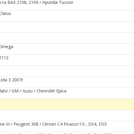
та ВАЗ 2108, 2109 / Hyundai Tucson
Clarus
 Omega
2112
zda 3 2007г.
z / GM / Isuzu / Chevrolet Epica
 III / Peugeot 308 / Citroen C4 Picasso'13-, DS4, DS5