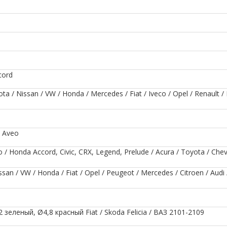
cord
/ Nissan / VW / Honda / Mercedes / Fiat / Iveco / Opel / Renault 
 Aveo
onda Accord, Civic, CRX, Legend, Prelude / Acura / Toyota / Chev
n / VW / Honda / Fiat / Opel / Peugeot / Mercedes / Citroen / Audi /
зеленый, Ø4,8 красный Fiat / Skoda Felicia / ВАЗ 2101-2109