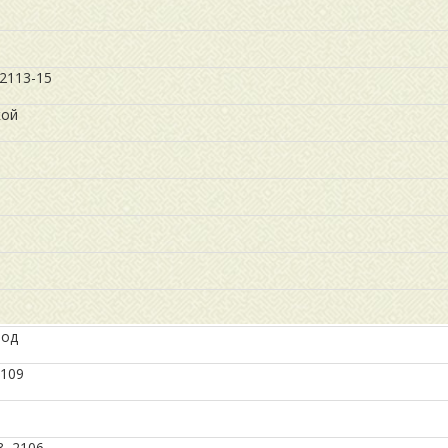
 2113-15
кой
вод
2109
, 2106