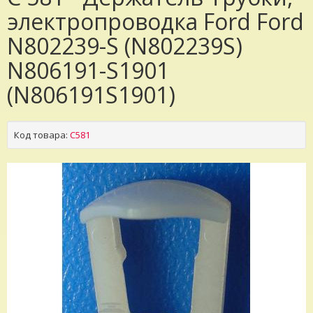
электропроводка Ford Ford
N802239-S (N802239S)
N806191-S1901
(N806191S1901)
Код товара:
C581