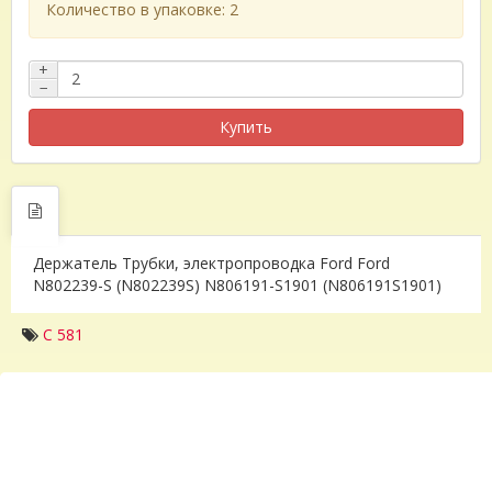
Количество в упаковке: 2
+
−
Купить
Держатель Трубки, электропроводка Ford Ford
N802239-S (N802239S) N806191-S1901 (N806191S1901)
C 581