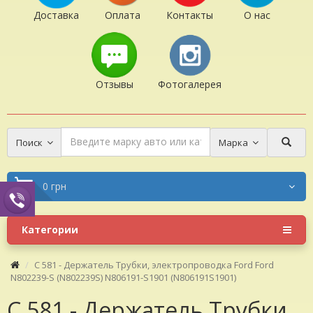
Доставка
Оплата
Контакты
О нас
Отзывы
Фотогалерея
Поиск
Марка
0 грн
Категории
C 581 - Держатель Трубки, электропроводка Ford Ford
N802239-S (N802239S) N806191-S1901 (N806191S1901)
C 581 - Держатель Трубки,