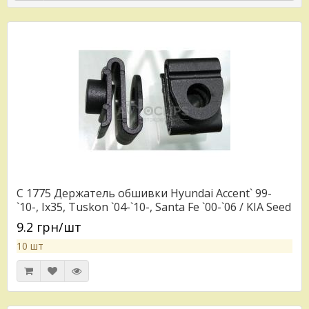
C 1775 Держатель обшивки Hyundai Accent` 99-
`10-, Ix35, Tuskon `04-`10-, Santa Fe `00-`06 / KIA Seed
`06-`12, Optima `05-`10, Soul `08- / Mitsubishi Colt '96-
9.2 грн/шт
'04, Galant '96-'06, Pajero
10 шт