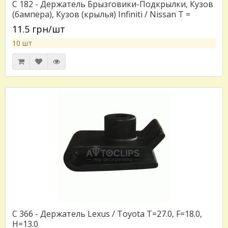
C 182 - Держатель Брызговики-Подкрылки, Кузов
(бампера), Кузов (крылья) Infiniti / Nissan T =
31.0*22.0
11.5 грн/шт
10 шт
C 366 - Держатель Lexus / Toyota T=27.0, F=18.0,
H=13.0