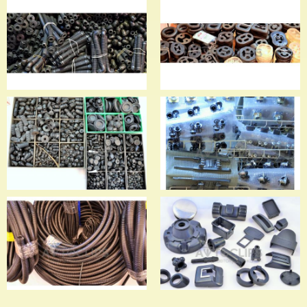
Саморезы с прессшайбой
Стяжки кабельные
Гофры проводки двери
Подушки глушителей
Отбойники, заглушки
Ремкомплекты
Гофры проводки
Пластмасса