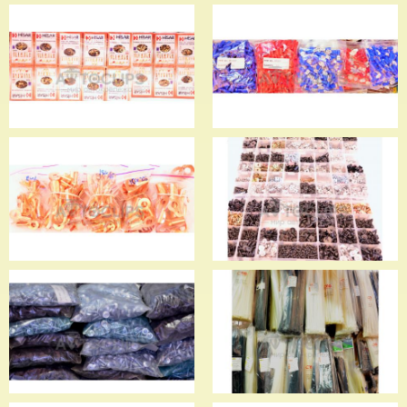
Разъемы с проводами
Клеммы латунные
Клеммы латунные
Клеммы в изоляции
Клеммы медные
Скобы и саморезы для
иномарок