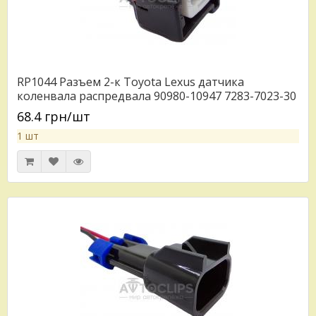
RP1044 Разъем 2-к Toyota Lexus датчика
коленвала распредвала 90980-10947 7283-7023-30
серии 2.2мм
68.4 грн/шт
1 шт