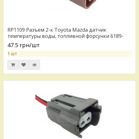
RP1109 Разъем 2-к Toyota Mazda датчик
температуры воды, топливной форсунки 6189-
0033
47.5 грн/шт
1 шт