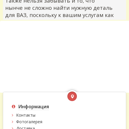
Также нельзя забывать и то, что
нынче не сложно найти нужную деталь
для ВАЗ, поскольку к вашим услугам как
отслужившие свое запчасти, так
множество модификаций-копий. К тому
же на большинство авто завод-
производитель из Тольятти выпускает
детали (связано с правилом: после
выпуска автомобиля ещё 50 лет делать к
нему детали).
О стремлениях
Люди всегда хотят чтобы их
транспортное средство выглядело как-
Информация
будто только вчера с конвейера –
касается не только безупречной езды, но
Контакты
а и внешнего вида авто. В рамках таких
Фотогалерея
Доставка