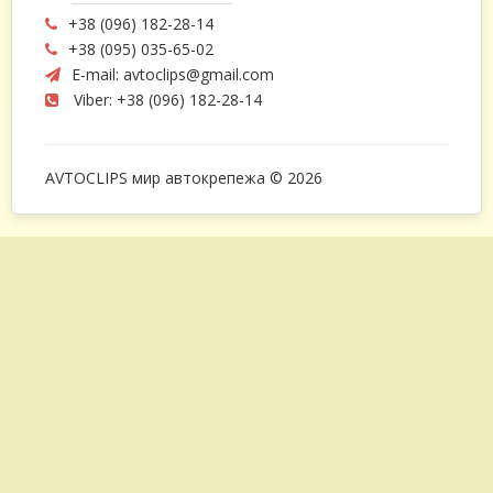
поскольку они были взяты из экземпляра,
+38 (096) 182-28-14
+38 (095) 035-65-02
который уже не на ходу.
E-mail:
avtoclips@gmail.com
Viber: +38 (096) 182-28-14
2. Купленные автокрепежи могут вовсе не
подойти к вашему креплению, потому
что:
AVTOCLIPS мир автокрепежа © 2026
- резьба будет иметь повреждения (так
бывает чаще всего);
- возможна деформация формы самого
болта.
Что предлагаем мы?
Наш ассортимент в данном разделе – это
совокупность проверенных моделей,
которые произведены