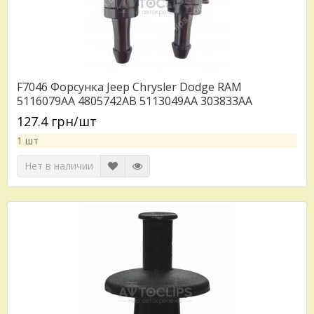
F7046 Форсунка Jeep Chrysler Dodge RAM
5116079AA 4805742AB 5113049AA 303833AA
55077460AA 5160308AA
127.4 грн/шт
1 шт
Нет в наличии