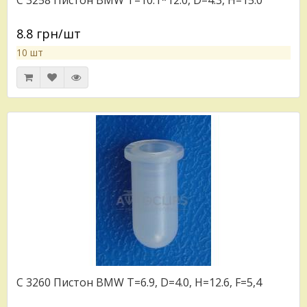
C 3258 Пистон BMW T=10.1*12.0, D=4.3, H=15.0
8.8 грн/шт
10 шт
C 3260 Пистон BMW T=6.9, D=4.0, H=12.6, F=5,4