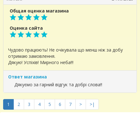
Общая оценка магазина
Оценка сайта
Чудово працюють! Не очікувала що менш ніж за добу
отримаю замовлення.
Дякую! Успіхів! Мирного неба!!!
Ответ магазина
Дякуємо за гарний відгук та добрі слова!!
1
2
3
4
5
6
7
>
>|