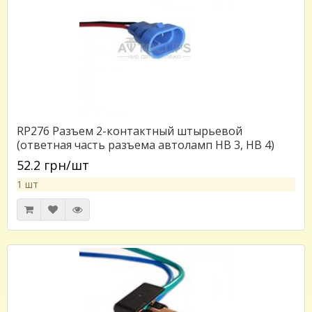
RP276 Разъем 2-контактный штырьевой
(ответная часть разъема автоламп HB 3, HB 4)
серии 2,8мм
52.2 грн/шт
1 шт