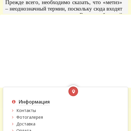
Прежде всего, необходимо сказать, что «метиз»
– неоднозначный термин, поскольку сюда входят
все «металлические изделия». В автомобильной
тематике данное понятие охватывает такие
элементы, как, например, саморезы, гайки,
шплинты, заклёпки. В среднем, для каждого
современного автомобиля характерно
следующее количество крепежей:
5.000
.
Не удивительно, что надобность в таковых
крайне велика.
В данном разделе вы найдете все автометизы
таких видов:
-
автокрепежи
(метрика) из метала: гайки и
болты, благодаря которым соединяются детали в
машине;
Информация
-
саморезы
– автомобильные метизы, которые
Контакты
ввинчиваются в поверхность и используются как
Фотогалерея
для закрепления деталей, так и в декоративных
Доставка
целях (располагаем как по металлу, так и по
Оплата