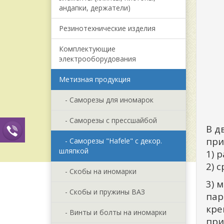
андапки, держатели)
Резинотехнические изделия
Комплектующие
электрооборудования
Метизная продукция
- Саморезы для иномарок
- Саморезы с прессшайбой
В д
при
- Саморезы "Hafele" с декор.
шляпкой
1) 
2) 
- Скобы на иномарки
3) 
- Скобы и пружины ВАЗ
пар
кре
- Винты и болты на иномарки
при