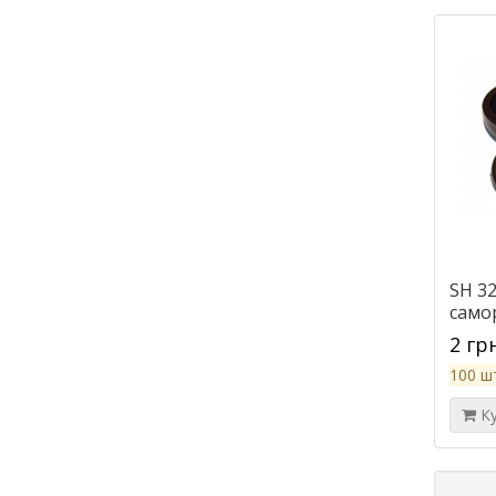
SH 3
само
2 гр
100 ш
К