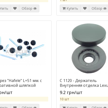
упить
Обзор
Купить
Обзор
ез "Hafele" L=51 мм. с
C 1120 - Держатель
ративной шляпкой
Внутренняя отделка Lexu
Toyota
грн/шт
9.2 грн/шт
10 шт
упить
Обзор
Купить
Обзор