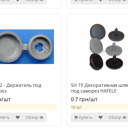
42 - Держатель под
SH 19 Декоративная шля
рез
под саморез HAFELE
н/шт
0.7 грн/шт
10 шт
упить
Обзор
Купить
Обзор