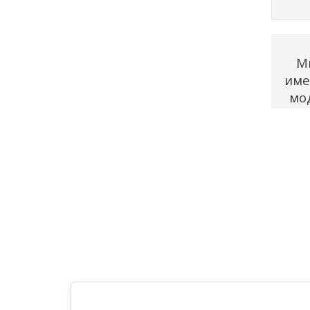
Мы
име
мо
г
Авто
(мод
пред
даду
дойд
Неза
тако