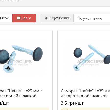
писок
Сетка
Сортировка:
ез "Hafele" L=25 мм. с
Саморез "Hafele" L=35 мм.
ративной шляпкой
декоративной шляпкой
н/шт
3.5 грн/шт
1 шт