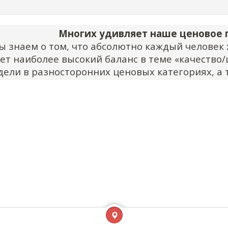
Многих удивляет наше ценовое
 знаем о том, что абсолютно каждый человек 
ет наиболее высокий баланс в теме «качество/
дели в разносторонних ценовых категориях, а
арантируем, что каждый саморез соответствует
подведет вас
Немного слов об этой к
мобильные крепежи, что есть тут – это разли
ификации с разносторонними показателями).
В
ложений, которые на следующий же день посл
т трещину. Выбор достаточно большой, но до 
ёт – мы заботимся о репутации.
Как проходит доста
медлительно, как к нам приходит заказ от вас (
вой попадает на стадию обработка, но это не з