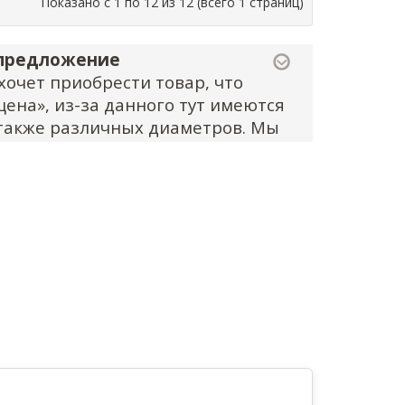
Показано с 1 по 12 из 12 (всего 1 страниц)
 предложение
хочет приобрести товар, что
цена», из-за данного тут имеются
 также различных диаметров. Мы
 описанию на сайте, а также не
атегории
чные технические характеристики
ажно
: здесь не найди
е монтирования погнутся либо
крайностей «дешевизны» не
вка?
к примеру, на саморезы "Hafele"),
начит, что товар, купленный вами,