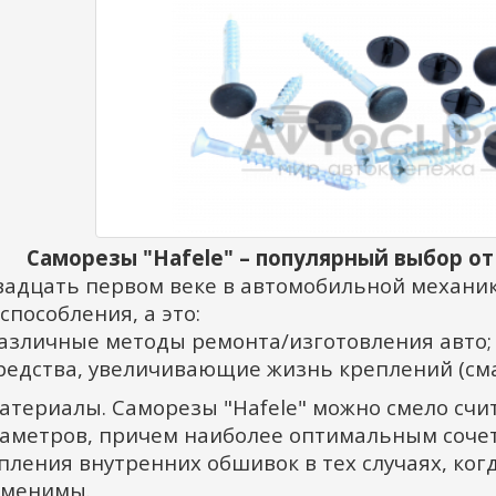
Саморезы "Hafele" – популярный выбор о
вадцать первом веке в автомобильной механи
способления, а это:
различные методы ремонта/изготовления авто;
средства, увеличивающие жизнь креплений (сма
материалы. Саморезы "Hafele" можно смело счи
аметров, причем наиболее оптимальным соче
пления внутренних обшивок в тех случаях, ког
менимы.