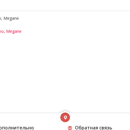
o, Megane
oo
,
Megane
ополнительно
Обратная связь