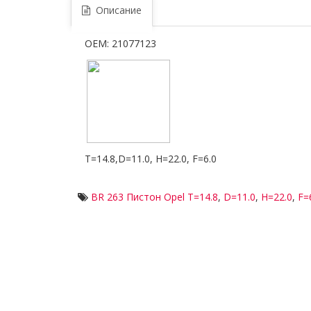
Описание
OEM: 21077123
T=14.8,D=11.0, H=22.0, F=6.0
BR 263 Пистон Opel T=14.8
,
D=11.0
,
H=22.0
,
F=