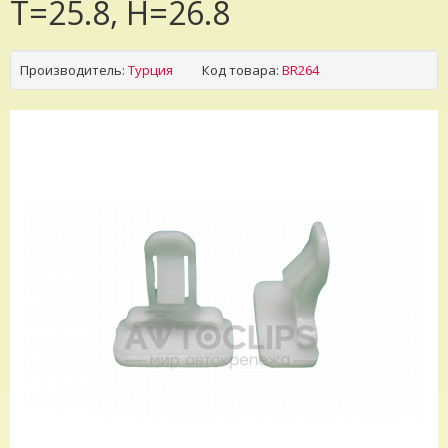
T=25.8, H=26.8
Производитель:
Турция
Код товара:
BR264