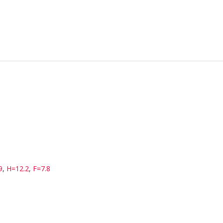
9
,
H=12.2
,
F=7.8