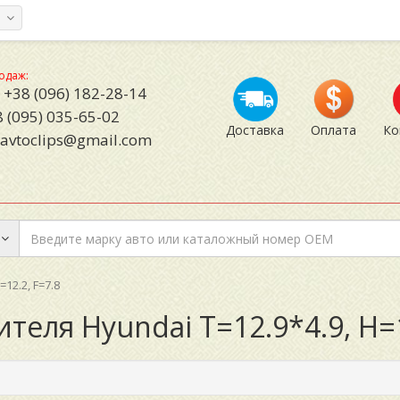
а
одаж:
+38 (096) 182-28-14
 (095) 035-65-02
Доставка
Оплата
Ко
avtoclips@gmail.com
12.2, F=7.8
теля Hyundai T=12.9*4.9, H=1