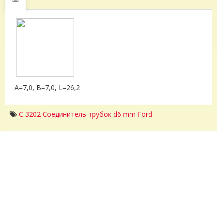
A=7,0, B=7,0, L=26,2
C 3202 Соединитель трубок d6 mm Ford