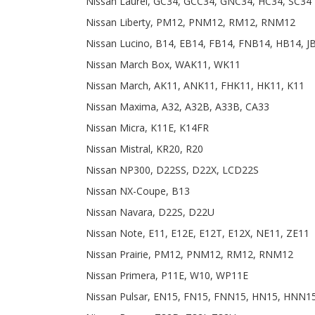
Nissan Laurel, GC34, GCC34, GNC34, HC34, SC34
Nissan Liberty, PM12, PNM12, RM12, RNM12
Nissan Lucino, B14, EB14, FB14, FNB14, HB14, J
Nissan March Box, WAK11, WK11
Nissan March, AK11, ANK11, FHK11, HK11, K11
Nissan Maxima, A32, A32B, A33B, CA33
Nissan Micra, K11E, K14FR
Nissan Mistral, KR20, R20
Nissan NP300, D22SS, D22X, LCD22S
Nissan NX-Coupe, B13
Nissan Navara, D22S, D22U
Nissan Note, E11, E12E, E12T, E12X, NE11, ZE11
Nissan Prairie, PM12, PNM12, RM12, RNM12
Nissan Primera, P11E, W10, WP11E
Nissan Pulsar, EN15, FN15, FNN15, HN15, HNN15