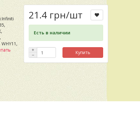
21.4 грн
/шт
nfiniti
35,
X,
Есть в наличии
,
, WHY11,
итать
+
Купить
−