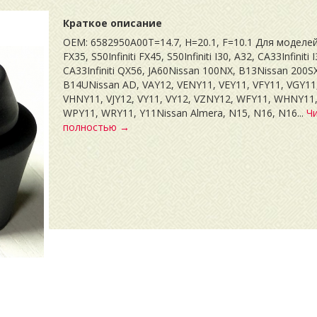
Краткое описание
OEM: 6582950A00T=14.7, H=20.1, F=10.1 Для моделей:I
FX35, S50Infiniti FX45, S50Infiniti I30, A32, CA33Infiniti I
CA33Infiniti QX56, JA60Nissan 100NX, B13Nissan 200S
B14UNissan AD, VAY12, VENY11, VEY11, VFY11, VGY11
VHNY11, VJY12, VY11, VY12, VZNY12, WFY11, WHNY11
WPY11, WRY11, Y11Nissan Almera, N15, N16, N16...
Ч
полностью →