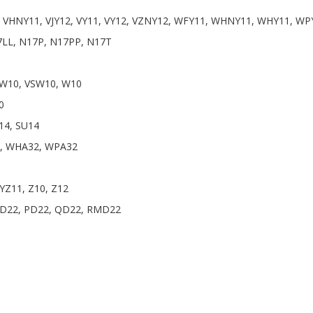
1, VHNY11, VJY12, VY11, VY12, VZNY12, WFY11, WHNY11, WHY11, WP
17LL, N17P, N17PP, N17T
EW10, VSW10, W10
0
14, SU14
32, WHA32, WPA32
YZ11, Z10, Z12
PD22, PD22, QD22, RMD22