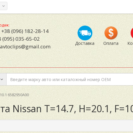
а
одаж:
+38 (096) 182-28-14
 (095) 035-65-02
Доставка
Оплата
Ко
avtoclips@gmail.com
=10.1 6582950A00
а Nissan T=14.7, H=20.1, F=1