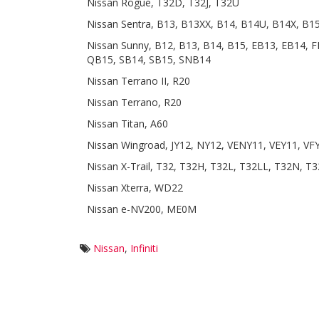
Nissan Rogue, T32D, T32J, T32U
Nissan Sentra, B13, B13XX, B14, B14U, B14X, B1
Nissan Sunny, B12, B13, B14, B15, EB13, EB14,
QB15, SB14, SB15, SNB14
Nissan Terrano II, R20
Nissan Terrano, R20
Nissan Titan, A60
Nissan Wingroad, JY12, NY12, VENY11, VEY11, 
Nissan X-Trail, T32, T32H, T32L, T32LL, T32N,
Nissan Xterra, WD22
Nissan e-NV200, ME0M
Nissan
,
Infiniti