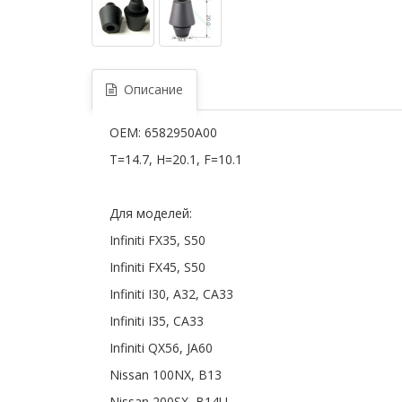
Описание
OEM: 6582950A00
T=14.7, H=20.1, F=10.1
Для моделей:
Infiniti FX35, S50
Infiniti FX45, S50
Infiniti I30, A32, CA33
Infiniti I35, CA33
Infiniti QX56, JA60
Nissan 100NX, B13
Nissan 200SX, B14U