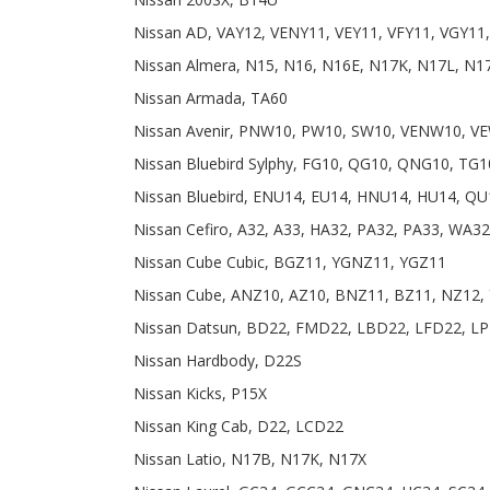
Nissan AD, VAY12, VENY11, VEY11, VFY11, VGY1
Nissan Almera, N15, N16, N16E, N17K, N17L, N
Nissan Armada, TA60
Nissan Avenir, PNW10, PW10, SW10, VENW10, V
Nissan Bluebird Sylphy, FG10, QG10, QNG10, TG1
Nissan Bluebird, ENU14, EU14, HNU14, HU14, QU
Nissan Cefiro, A32, A33, HA32, PA32, PA33, WA
Nissan Cube Cubic, BGZ11, YGNZ11, YGZ11
Nissan Cube, ANZ10, AZ10, BNZ11, BZ11, NZ12, 
Nissan Datsun, BD22, FMD22, LBD22, LFD22, L
Nissan Hardbody, D22S
Nissan Kicks, P15X
Nissan King Cab, D22, LCD22
Nissan Latio, N17B, N17K, N17X