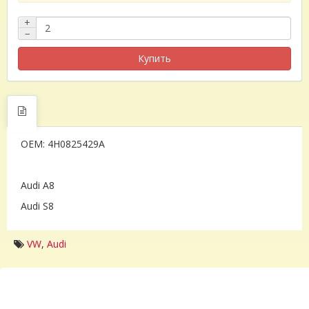
+
−
Купить
OEM: 4H0825429A
Audi A8
Audi S8
VW
,
Audi