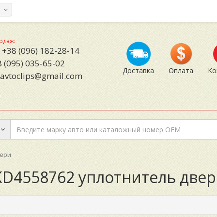
а
одаж:
+38 (096) 182-28-14
 (095) 035-65-02
Доставка
Оплата
Ко
avtoclips@gmail.com
вери
KD4558762 уплотнитель две