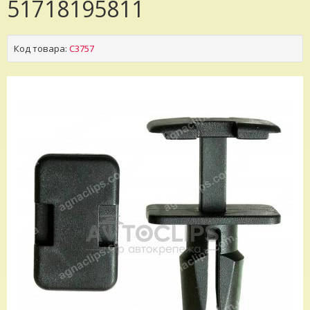
51718195811
Код товара:
C3757