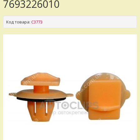
7693226010
Код товара:
C3773