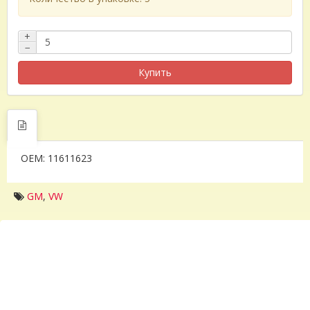
+
−
Купить
OEM: 11611623
GM
,
VW