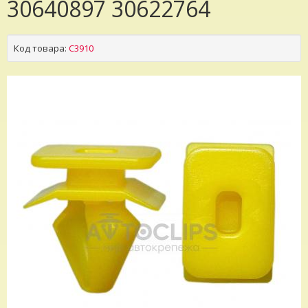
30640897 30622764
Код товара:
C3910