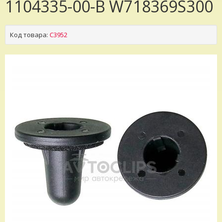
1104335-00-B W718369S300
Код товара:
C3952