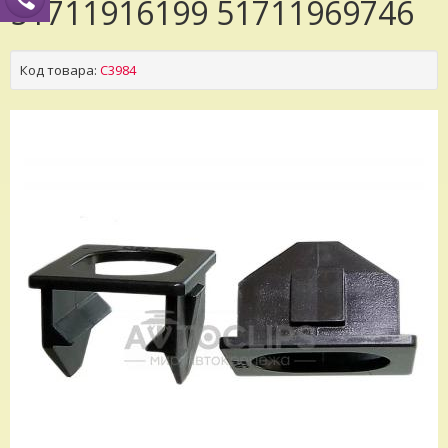
51711916199 51711969746
Код товара:
C3984