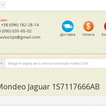
а
одаж:
+38 (096) 182-28-14
 (095) 035-65-02
Доставка
Оплата
Ко
avtoclips@gmail.com
B
Mondeo Jaguar 1S7117666AB