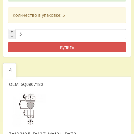
Количество в упаковке: 5
+
−
Купить
OEM: 6Q0807180
T=18.3*9.5, F=12.7, M=12.1, D=7.2