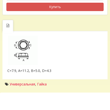
Купить
C=7.9, A=11.2, B=5.0, D=4.3
Универсальная
,
Гайка