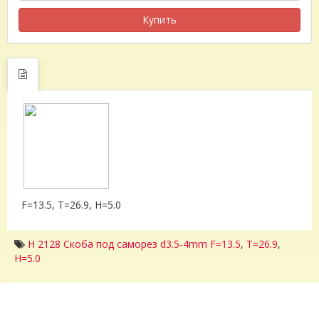
Купить
F=13.5, T=26.9, H=5.0
H 2128 Скоба под саморез d3.5-4mm F=13.5
,
T=26.9
,
H=5.0