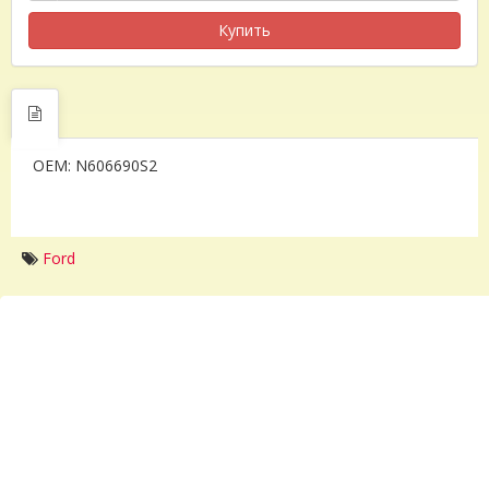
Купить
OEM: N606690S2
Ford