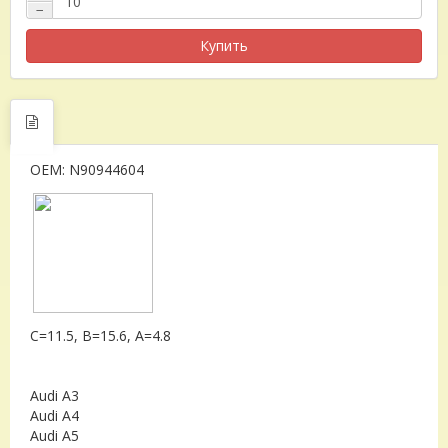
−
Купить
OEM: N90944604
C=11.5, B=15.6, A=4.8
Audi A3
Audi A4
Audi A5