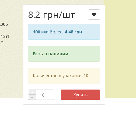
8.2 грн
/шт
9380
006
100
или более:
4.48 грн
013)1'
F21
Есть в наличии
Количество в упаковке: 10
+
Купить
−