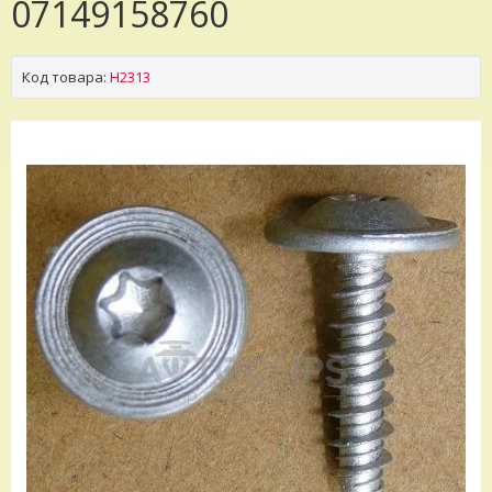
07149158760
Код товара:
H2313