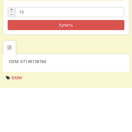
+
−
Купить
OEM: 07149158760
BMW