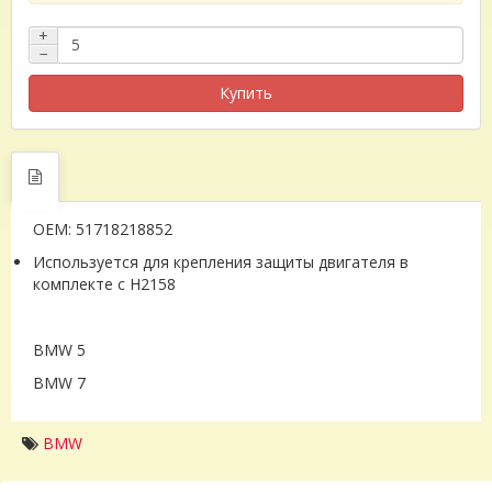
+
−
Купить
OEM: 51718218852
Используется для крепления защиты двигателя в
комплекте с H2158
BMW 5
BMW 7
BMW