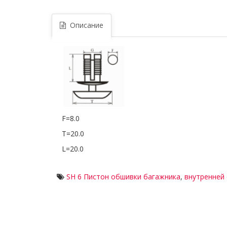
Описание
F=8.0
T=20.0
L=20.0
SH 6 Пистон обшивки багажника
,
внутренней