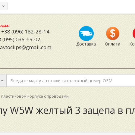
а
одаж:
+38 (096) 182-28-14
 (095) 035-65-02
Доставка
Оплата
Ко
avtoclips@gmail.com
 пластиковом корпусе с проводами
у W5W желтый 3 зацепа в п