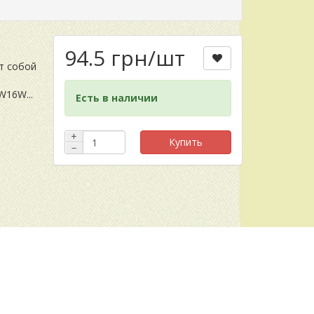
94.5 грн
/шт
т собой
W16W...
Есть в наличии
+
Купить
−