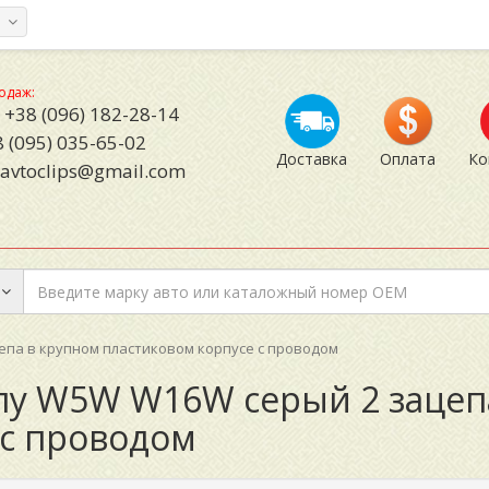
а
одаж:
+38 (096) 182-28-14
 (095) 035-65-02
Доставка
Оплата
Ко
avtoclips@gmail.com
епа в крупном пластиковом корпусе с проводом
пу W5W W16W серый 2 зацеп
 с проводом