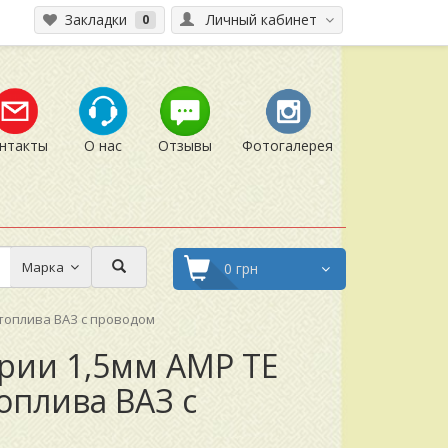
Закладки
Личный кабинет
0
нтакты
О нас
Отзывы
Фотогалерея
Марка
0 грн
 топлива ВАЗ с проводом
рии 1,5мм AMP TE
оплива ВАЗ с