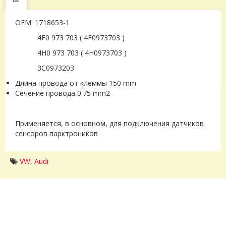
OEM: 1718653-1
4F0 973 703 ( 4F0973703 )
4H0 973 703 ( 4H0973703 )
3С0973203
Длина провода от клеммы 150 mm
Сечение провода 0.75 mm2
Применяется, в основном, для подключения дaтчиков
ceнсоров пapктроников
VW
,
Audi