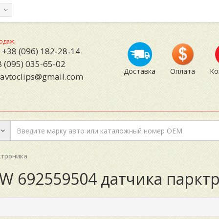
а
одаж:
+38 (096) 182-28-14
 (095) 035-65-02
Доставка
Оплата
Ко
avtoclips@gmail.com
ктроника
MW 692559504 датчика паркт