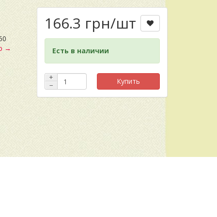
166.3 грн
/шт
а
50
ю →
Есть в наличии
+
Купить
−