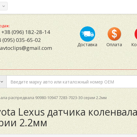
а
одаж:
+38 (096) 182-28-14
 (095) 035-65-02
Доставка
Оплата
Ко
avtoclips@gmail.com
ала распредвала 90980-10947 7283-7023-30 серии 2.2мм
yota Lexus датчика коленвал
ерии 2.2мм