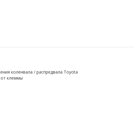
ения коленвала / распредвала Toyota
. от клеммы