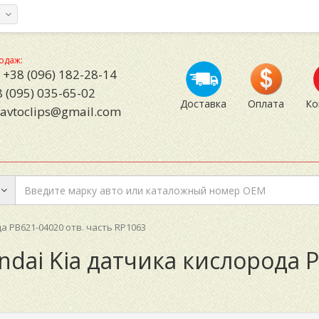
а
одаж:
+38 (096) 182-28-14
 (095) 035-65-02
Доставка
Оплата
Ко
avtoclips@gmail.com
а PB621-04020 отв. часть RP1063
ndai Kia датчика кислорода P