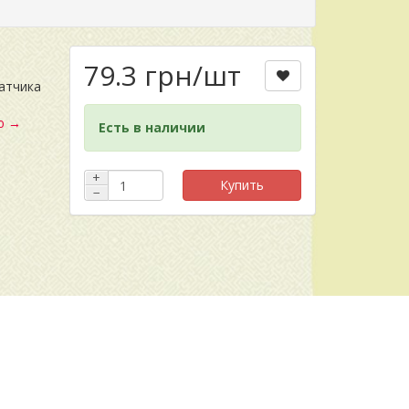
79.3 грн
/шт
атчика
ю →
Есть в наличии
+
Купить
−