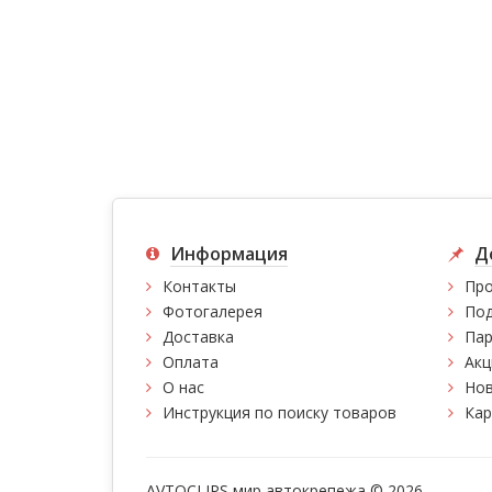
Информация
Д
Контакты
Про
Фотогалерея
Под
Доставка
Пар
Оплата
Акц
О нас
Нов
Инструкция по поиску товаров
Кар
AVTOCLIPS мир автокрепежа © 2026