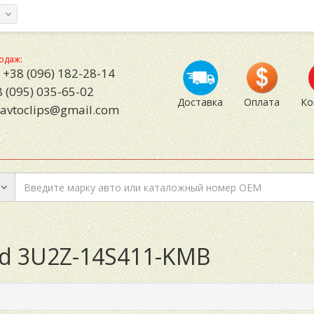
а
одаж:
+38 (096) 182-28-14
 (095) 035-65-02
Доставка
Оплата
Ко
avtoclips@gmail.com
rd 3U2Z-14S411-KMB