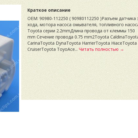
Краткое описание
OEM: 90980-112250 ( 90980112250 )Pазъем датчика 
хода, мотора насоса омывателя, топливного насос
Toyota серии 2.2mmДлина провода от клеммы 150
mm Сечение провода 0.75 mm2Toyota CaldinaToyot
CarinaToyota DynaToyota HarrierToyota HiaceToyota
CruiserToyota ToyoAce...
Читать полностью →