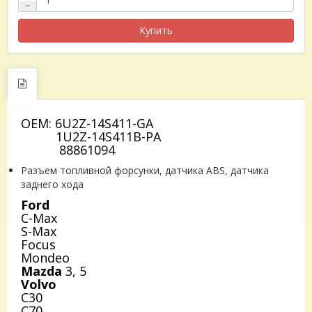
−
Купить
OEM: 6U2Z-14S411-GA
1U2Z-14S411B-PA
88861094
Разъем топливной форсунки, датчика ABS, датчика
заднего хода
Ford
C-Max
S-Max
Focus
Mondeo
Mazda
3, 5
Volvo
C30
C70