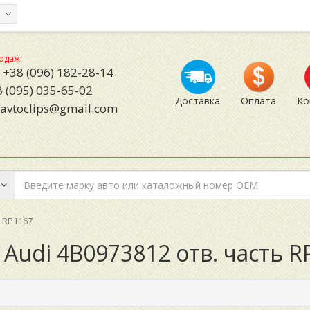
а
одаж:
+38 (096) 182-28-14
 (095) 035-65-02
Доставка
Оплата
Ко
avtoclips@gmail.com
ь RP1167
 Audi 4B0973812 отв. часть R