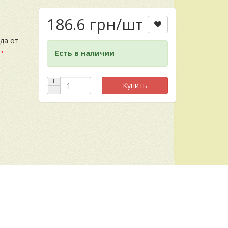
186.6 грн
/шт
да от
ь
Есть в наличии
+
Купить
−