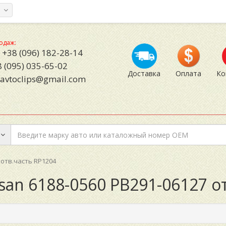
а
одаж:
+38 (096) 182-28-14
 (095) 035-65-02
Доставка
Оплата
Ко
avtoclips@gmail.com
 отв.часть RP1204
san 6188-0560 PB291-06127 о