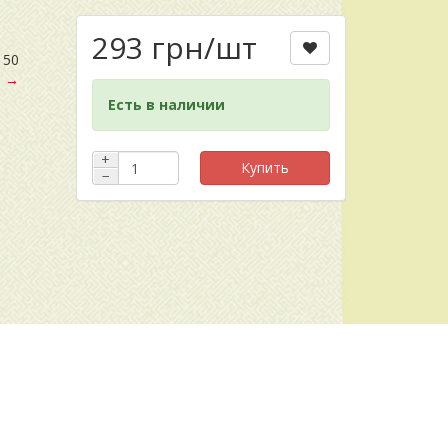
293 грн
/шт
150
ю →
Есть в наличии
+
Купить
−