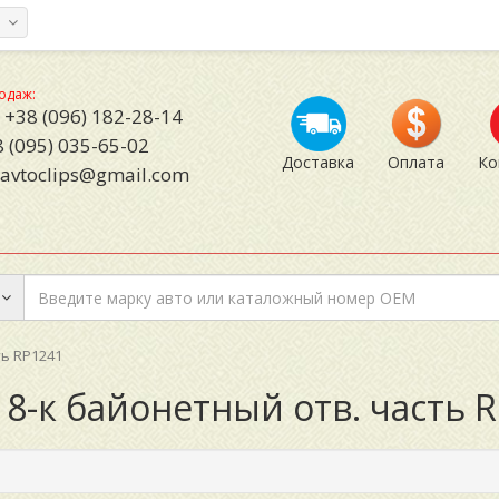
а
одаж:
+38 (096) 182-28-14
 (095) 035-65-02
Доставка
Оплата
Ко
avtoclips@gmail.com
ть RP1241
 8-к байонетный отв. часть 